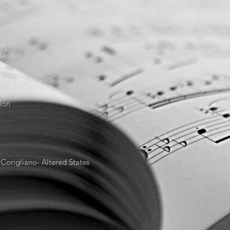
tring Quartet No. 3
st
tagion
onata
 the Reel
tion
Corigliano- Altered States